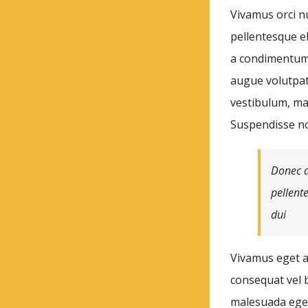
Vivamus orci nu
pellentesque el
a condimentum 
augue volutpat
vestibulum, mau
Suspendisse n
Donec a
pellent
dui
Vivamus eget ar
consequat vel b
malesuada eges