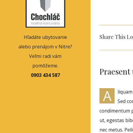
Share This Lo
Hľadáte ubytovanie
alebo prenájom v Nitre?
Veľmi radi vám
pomôžeme.
Praesent 
0903 434 587
A
liquam 
Sed co
condimentum pu
ut, egestas bi
nec metus. Pell