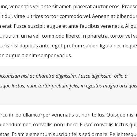
nc, venenatis vel ante sit amet, placerat auctor eros. Praes
it dui, vitae ultrices tortor commodo vel. Aenean at bibend
erat. Fusce suscipit augue et ante faucibus venenatis. Aliq
, rutrum urna vel, commodo libero. In pharetra, tortor vel v
ris nisl dapibus ante, eget pretium sapien ligula nec neque
on augue a enim semper varius.
ccumsan nisl ac pharetra dignissim. Fusce dignissim, odio a
esque luctus, nunc tortor pretium felis, in egestas magna orci qui
cu in leo ullamcorper venenatis ut non tellus. Quisque nisi
ibendum nec, convallis non libero. Fusce convallis lectus qui
tas. Etiam elementum suscipit felis sed ornare. Pellentesqu