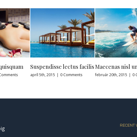
ndisse lectus facilis
Maecenas nisl urna
Sed con
th, 2015
|
0 Comments
február 20th, 2015
|
0 Comments
február 20t
RECENT