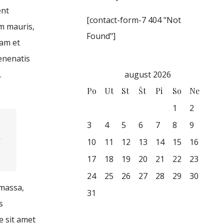
ent
[contact-form-7 404 "Not
um mauris,
Found"]
uam et
enenatis
.
august 2026
Po
Ut
St
Št
Pi
So
Ne
1
2
3
4
5
6
7
8
9
s
10
11
12
13
14
15
16
17
18
19
20
21
22
23
24
25
26
27
28
29
30
 massa,
31
s
e sit amet