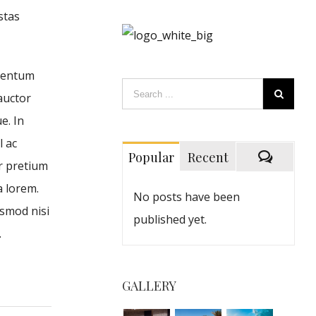
stas
rmentum
auctor
e. In
l ac
Popular
Recent
or pretium
a lorem.
No posts have been
ismod nisi
published yet.
.
GALLERY