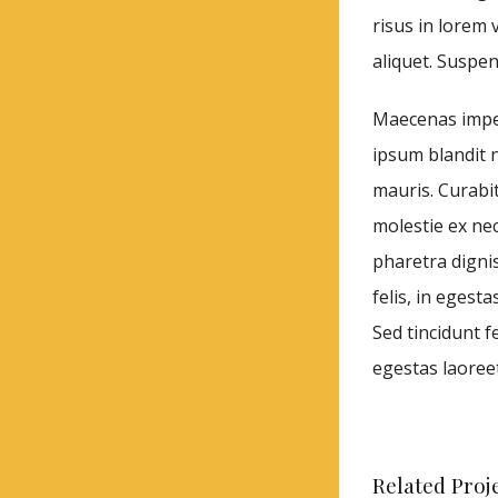
risus in lorem
aliquet. Suspe
Maecenas imper
ipsum blandit n
mauris. Curabit
molestie ex nec
pharetra dignis
felis, in egest
Sed tincidunt f
egestas laoreet.
Related Proj