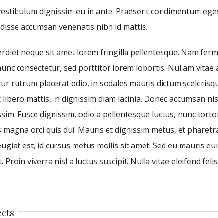
 vestibulum dignissim eu in ante. Praesent condimentum ege
ndisse accumsan venenatis nibh id mattis.
diet neque sit amet lorem fringilla pellentesque. Nam fe
unc consectetur, sed porttitor lorem lobortis. Nullam vitae 
ur rutrum placerat odio, in sodales mauris dictum scelerisqu
 libero mattis, in dignissim diam lacinia. Donec accumsan nis
sim. Fusce dignissim, odio a pellentesque luctus, nunc tort
as magna orci quis dui. Mauris et dignissim metus, et pharetr
eugiat est, id cursus metus mollis sit amet. Sed eu mauris eu
 Proin viverra nisl a luctus suscipit. Nulla vitae eleifend felis
ects