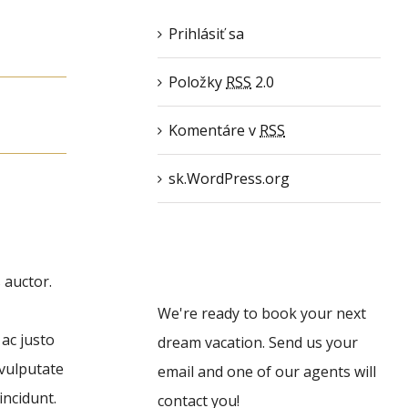
Prihlásiť sa
Položky
RSS
2.0
Komentáre v
RSS
sk.WordPress.org
 auctor.
We're ready to book your next
ac justo
dream vacation. Send us your
vulputate
email and one of our agents will
incidunt.
contact you!