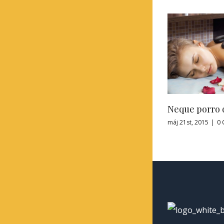
Neque porro quisquam
Suspe
máj 21st, 2015
|
0 Comments
apríl 5