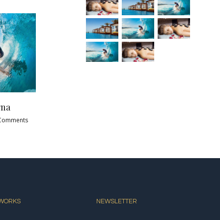
sequat efficitur
Proin eget mi tortor
h, 2015
|
0 Comments
február 20th, 2015
|
0 Comments
 WORKS
NEWSLETTER